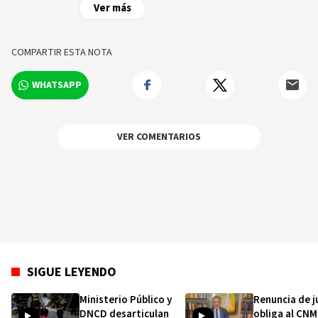
de las noticias y sucesos más importantes a
Ver más
nivel nacional e internacional, videos y fotos
sobre los hechos y los protagonistas más
relevantes en tiempo real.
COMPARTIR ESTA NOTA
WHATSAPP
VER COMENTARIOS
SIGUE LEYENDO
Ministerio Público y
Renuncia de j
DNCD desarticulan
obliga al CNM