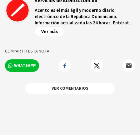
Servicios de Acento.com.do
Acento es el más ágil y moderno diario
electrónico de la República Dominicana.
Información actualizada las 24 horas. Entérate
de las noticias y sucesos más importantes a
Ver más
nivel nacional e internacional, videos y fotos
sobre los hechos y los protagonistas más
relevantes en tiempo real.
COMPARTIR ESTA NOTA
WHATSAPP
VER COMENTARIOS