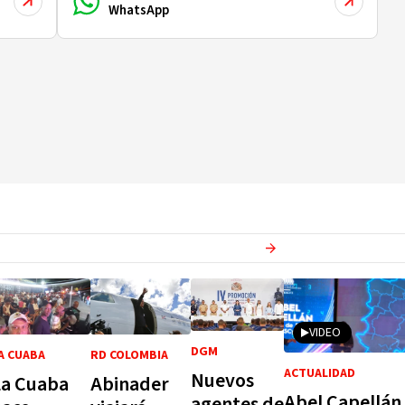
WhatsApp
Ver más en
Actualidad
VIDEO
DGM
A CUABA
RD COLOMBIA
ACTUALIDAD
Nuevos
La Cuaba
Abinader
Abel Capellán
agentes de