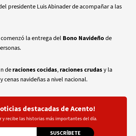
del presidente Luis Abinader de acompañar a las
o comenzó la entrega del
Bono Navideño
de
ersonas.
ón de
raciones cocidas
,
raciones crudas
y la
y cenas navideñas a nivel nacional.
noticias destacadas de Acento!
 y recibe las historias más importantes del día.
SUSCRÍBETE