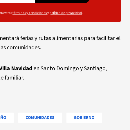
 nuestros
términos y condiciones
y
política de privacidad
.
entará ferias y rutas alimentarias para facilitar el
ntas comunidades.
Villa Navidad
en Santo Domingo y Santiago,
e familiar.
EÑO
COMUNIDADES
GOBIERNO