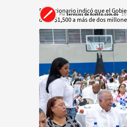
El funcionario indicó que el Gob
Por
Servicios de Acento.com.do
27/
de RD$1,500 a más de dos millone