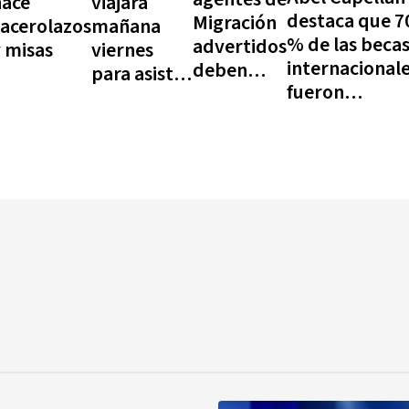
hace
viajará
destaca que 7
Migración
acerolazos
mañana
% de las beca
advertidos
 misas
viernes
internacional
deben
para asistir
fueron
respetar
a la
destinadas a
DDHH y el
investidura
áreas STEM y
debido
del nuevo
que las 32
proceso
presidente
provincias
colombiano
tienen
beneficiarios