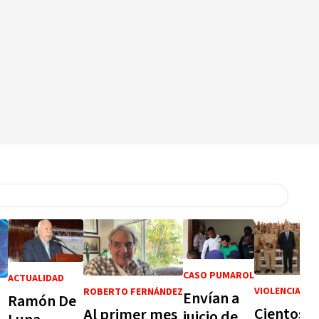
CASO PUMAROL
ACTUALIDAD
VIOLENCIA DE
ROBERTO FERNÁNDEZ
Envían a
Ramón De
Cientos d
Al primer mes
juicio de