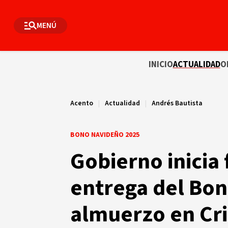
MENÚ
INICIO
ACTUALIDAD
O
Acento
|
Actualidad
|
Andrés Bautista
BONO NAVIDEÑO 2025
Gobierno inicia 
entrega del Bo
almuerzo en Cri