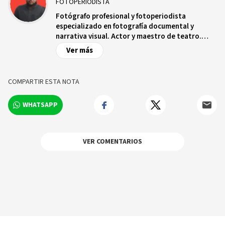
FOTOPERIODISTA
Fotógrafo profesional y fotoperiodista
especializado en fotografía documental y
narrativa visual. Actor y maestro de teatro.
Interesado en contar historias humanas a
Ver más
través de la imagen.
COMPARTIR ESTA NOTA
WHATSAPP
VER COMENTARIOS