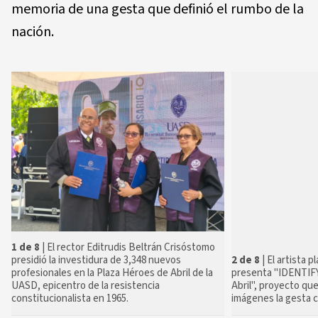
memoria de una gesta que definió el rumbo de la
nación.
1 de 8
| El rector Editrudis Beltrán Crisóstomo
presidió la investidura de 3,348 nuevos
2 de 8
| El artista 
profesionales en la Plaza Héroes de Abril de la
presenta "IDENTIFY
UASD, epicentro de la resistencia
Abril", proyecto qu
constitucionalista en 1965.
imágenes la gesta c