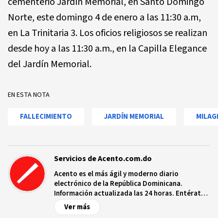
cementerio Jardín Memorial, en Santo Domingo
Norte, este domingo 4 de enero a las 11:30 a.m,
en La Trinitaria 3. Los oficios religiosos se realizan
desde hoy a las 11:30 a.m., en la
Capilla Elegance
del Jardín Memorial.
EN ESTA NOTA
FALLECIMIENTO
JARDÍN MEMORIAL
MILAG
Servicios de Acento.com.do
Acento es el más ágil y moderno diario
electrónico de la República Dominicana.
Información actualizada las 24 horas. Entérate
de las noticias y sucesos más importantes a
Ver más
nivel nacional e internacional, videos y fotos