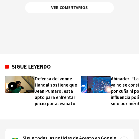
VER COMENTARIOS
SIGUE LEYENDO
Defensa de Ivonne
Abinader: “La
Handal sostiene que
ya no se cons
Jean Pumarol está
por cuña ni p
apto para enfrentar
influencia polí
juicio por asesinato
sino por méri
académico”
Sigue todas las noticias de Acento en Google