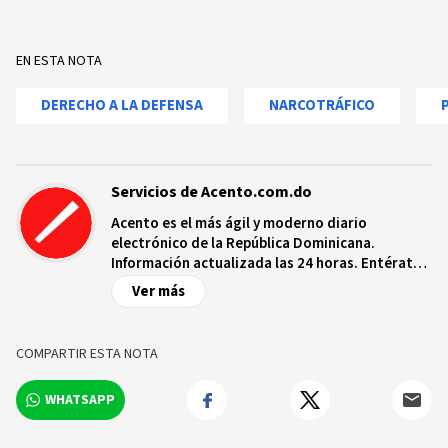
EN ESTA NOTA
DERECHO A LA DEFENSA
NARCOTRÁFICO
Servicios de Acento.com.do
Acento es el más ágil y moderno diario
electrónico de la República Dominicana.
Información actualizada las 24 horas. Entérate
de las noticias y sucesos más importantes a
Ver más
nivel nacional e internacional, videos y fotos
sobre los hechos y los protagonistas más
relevantes en tiempo real.
COMPARTIR ESTA NOTA
WHATSAPP