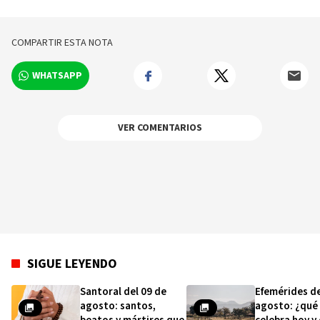
2C tras detectar fallas
beneficiará a
de drenaje
Alcarrizos
COMPARTIR ESTA NOTA
WHATSAPP
VER COMENTARIOS
SIGUE LEYENDO
Santoral del 09 de
Efemérides de
agosto: santos,
agosto: ¿qué