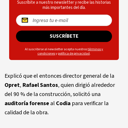
Suscríbite a nuestro newsletter y recibe las historias
más importantes del día.
SUSCRÍBETE
Al suscribirse al newsletter acepta nuestros
términos y
condiciones
y
política de privacidad
.
Explicó que el entonces director general de la
Opret
,
Rafael Santos
, quien dirigió alrededor
del 90 % de la construcción, solicitó una
auditoría forense
al
Codia
para verificar la
calidad de la obra.