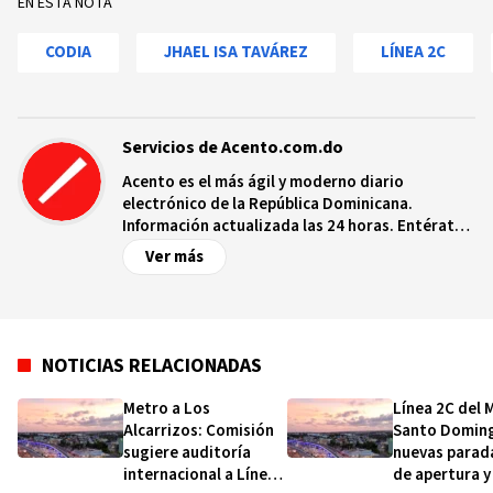
EN ESTA NOTA
CODIA
JHAEL ISA TAVÁREZ
LÍNEA 2C
Servicios de Acento.com.do
Acento es el más ágil y moderno diario
electrónico de la República Dominicana.
Información actualizada las 24 horas. Entérate
de las noticias y sucesos más importantes a
Ver más
nivel nacional e internacional, videos y fotos
sobre los hechos y los protagonistas más
relevantes en tiempo real.
NOTICIAS RELACIONADAS
Metro a Los
Línea 2C del 
Alcarrizos: Comisión
Santo Domin
sugiere auditoría
nuevas parada
internacional a Línea
de apertura 