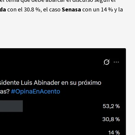
el tema que debe abarcar el discurso según el
ida
con el 30.8 %, el caso
Senasa
con un 14 % y la