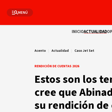
MENÚ
INICIO
ACTUALIDAD
OP
Acento
|
Actualidad
|
Caso Jet Set
RENDICIÓN DE CUENTAS 2026
Estos son los t
cree que Abina
su rendición de