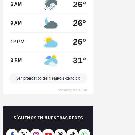
26°
6 AM
26°
9 AM
26°
12 PM
31°
3 PM
Ver pronóstico del tiempo extendido
Actualizado: 5:12 AM
SÍGUENOS EN NUESTRAS REDES