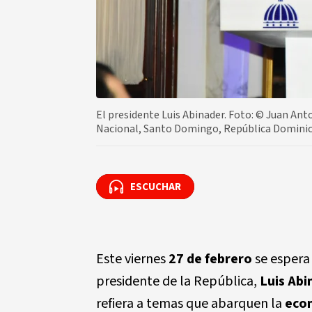
El presidente Luis Abinader. Foto: ©️ Juan An
Nacional, Santo Domingo, República Domini
ESCUCHAR
ESCUCHAR
Este viernes
27 de febrero
se espera 
presidente de la República,
Luis Abi
refiera a temas que abarquen la
econ