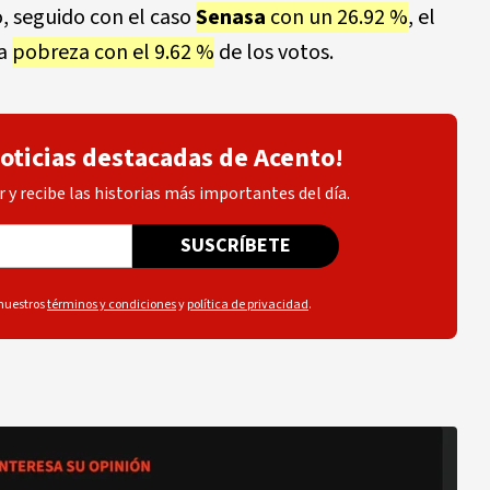
, seguido con el caso
Senasa
con un 26.92 %
, el
la
pobreza con el 9.62 %
de los votos.
noticias destacadas de Acento!
 y recibe las historias más importantes del día.
SUSCRÍBETE
 nuestros
términos y condiciones
y
política de privacidad
.