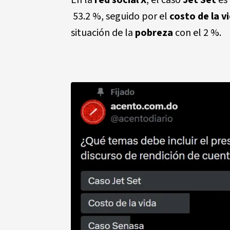
En la
red social X
, el caso
Jet Set
es 
53.2 %, seguido por el
costo de la v
situación de la
pobreza
con el 2 %.