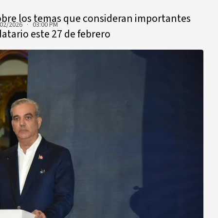
obre los temas que consideran importantes
02/2026 · 03:00 PM
atario este 27 de febrero