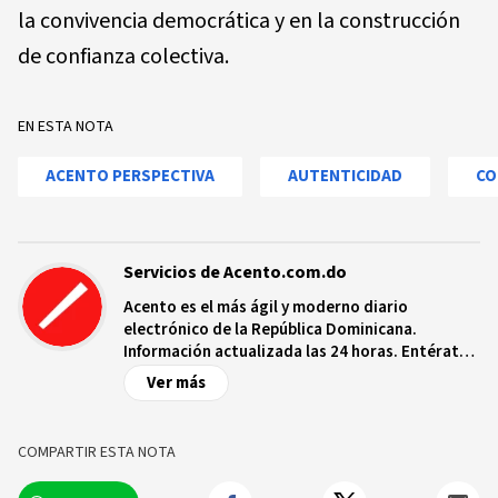
la convivencia democrática y en la construcción
de confianza colectiva.
EN ESTA NOTA
ACENTO PERSPECTIVA
AUTENTICIDAD
CO
Servicios de Acento.com.do
Acento es el más ágil y moderno diario
electrónico de la República Dominicana.
Información actualizada las 24 horas. Entérate
de las noticias y sucesos más importantes a
Ver más
nivel nacional e internacional, videos y fotos
sobre los hechos y los protagonistas más
relevantes en tiempo real.
COMPARTIR ESTA NOTA