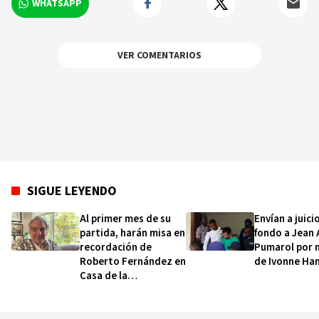
WHATSAPP
VER COMENTARIOS
SIGUE LEYENDO
Al primer mes de su
Envían a juici
partida, harán misa en
fondo a Jean
recordación de
Pumarol por 
Roberto Fernández en
de Ivonne Ha
Casa de la
Anunciación