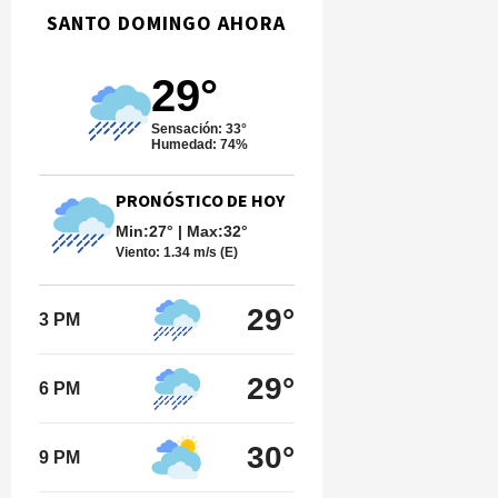
SANTO DOMINGO AHORA
29°
Sensación: 33°
Humedad: 74%
PRONÓSTICO DE HOY
Min:27° | Max:32°
Viento:
1.34 m/s (E)
29°
3 PM
29°
6 PM
30°
9 PM