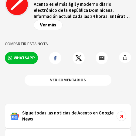
Acento es el más ágil y moderno diario
electrónico de la República Dominicana.
Información actualizada las 24 horas. Entérate
de las noticias y sucesos más importantes a
Ver más
nivel nacional e internacional, videos y fotos
sobre los hechos y los protagonistas más
relevantes en tiempo real.
COMPARTIR ESTA NOTA
WHATSAPP
VER COMENTARIOS
Sigue todas las noticias de Acento en Google
News