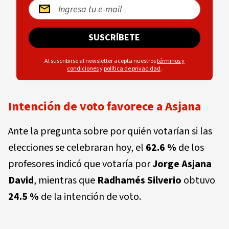
SUSCRÍBETE
Al suscribirse al newsletter acepta nuestros
términos y
condiciones
y
política de privacidad
.
Intención de voto favorece a Asjana
Ante la pregunta sobre por quién votarían si las
elecciones se celebraran hoy, el
62.6 %
de los
profesores indicó que votaría por
Jorge Asjana
David
, mientras que
Radhamés Silverio
obtuvo
24.5 %
de la intención de voto.