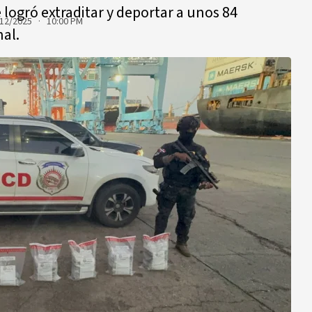
 logró extraditar y deportar a unos 84
12/2025 · 10:00 PM
nal.