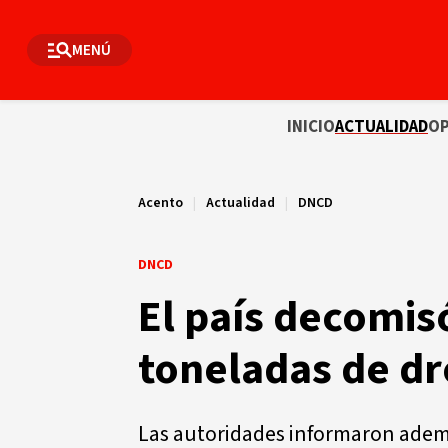
MENÚ
INICIO
ACTUALIDAD
OP
Acento
|
Actualidad
|
DNCD
DNCD
El país decomis
toneladas de dr
Las autoridades informaron ademá