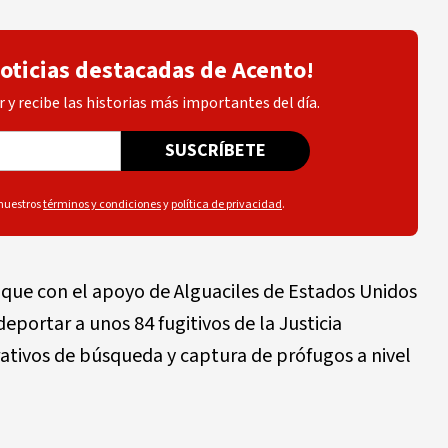
noticias destacadas de Acento!
 y recibe las historias más importantes del día.
SUSCRÍBETE
 nuestros
términos y condiciones
y
política de privacidad
.
que con el apoyo de Alguaciles de Estados Unidos
 deportar a unos 84 fugitivos de la Justicia
ativos de búsqueda y captura de prófugos a nivel