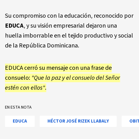
Su compromiso con la educación, reconocido por
EDUCA
, y su visión empresarial dejaron una
huella imborrable en el tejido productivo y social
de la República Dominicana.
EDUCA cerró su mensaje con una frase de
consuelo:
"Que la paz y el consuelo del Señor
estén con ellos"
.
EN ESTA NOTA
EDUCA
HÉCTOR JOSÉ RIZEK LLABALY
OBI