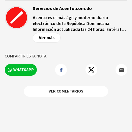
Servicios de Acento.com.do
Acento es el más ágil y moderno diario
electrónico de la República Dominicana.
Información actualizada las 24 horas. Entérate
de las noticias y sucesos más importantes a
Ver más
nivel nacional e internacional, videos y fotos
sobre los hechos y los protagonistas más
relevantes en tiempo real.
COMPARTIR ESTA NOTA
WHATSAPP
VER COMENTARIOS