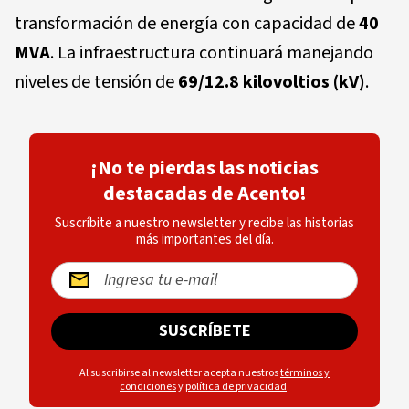
transformación de energía con capacidad de
40
MVA
. La infraestructura continuará manejando
niveles de tensión de
69/12.8 kilovoltios (kV)
.
¡No te pierdas las noticias
destacadas de Acento!
Suscríbite a nuestro newsletter y recibe las historias
más importantes del día.
SUSCRÍBETE
Al suscribirse al newsletter acepta nuestros
términos y
condiciones
y
política de privacidad
.