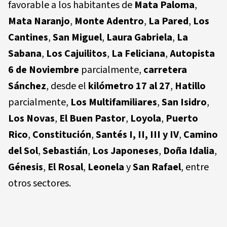
favorable a los habitantes de
Mata Paloma
,
Mata Naranjo
,
Monte Adentro
,
La Pared
,
Los
Cantines
,
San Miguel
,
Laura Gabriela
,
La
Sabana
,
Los Cajuilitos
,
La Feliciana
,
Autopista
6 de Noviembre
parcialmente,
carretera
Sánchez
, desde el
kilómetro 17 al 27
,
Hatillo
parcialmente,
Los Multifamiliares
,
San Isidro
,
Los Novas
,
El Buen Pastor
,
Loyola
,
Puerto
Rico
,
Constitución
,
Santés I, II, III y IV
,
Camino
del Sol
,
Sebastián
,
Los Japoneses
,
Doña Idalia
,
Génesis
,
El Rosal
,
Leonela
y
San Rafael
, entre
otros sectores.