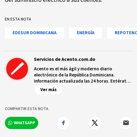
EN ESTA NOTA
EDESUR DOMINICANA
ENERGÍA
REPOTENC
Servicios de Acento.com.do
Acento es el más ágil y moderno diario
electrónico de la República Dominicana.
Información actualizada las 24 horas. Entérate
de las noticias y sucesos más importantes a
Ver más
nivel nacional e internacional, videos y fotos
sobre los hechos y los protagonistas más
relevantes en tiempo real.
COMPARTIR ESTA NOTA
WHATSAPP