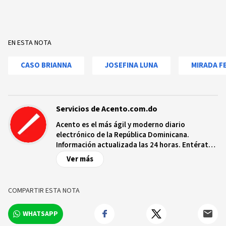
EN ESTA NOTA
CASO BRIANNA
JOSEFINA LUNA
MIRADA F
Servicios de Acento.com.do
Acento es el más ágil y moderno diario
electrónico de la República Dominicana.
Información actualizada las 24 horas. Entérate
de las noticias y sucesos más importantes a
Ver más
nivel nacional e internacional, videos y fotos
sobre los hechos y los protagonistas más
relevantes en tiempo real.
COMPARTIR ESTA NOTA
WHATSAPP