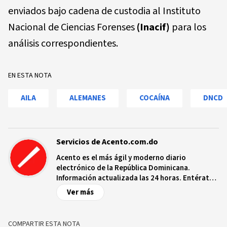
enviados bajo cadena de custodia al Instituto
Nacional de Ciencias Forenses
(Inacif)
para los
análisis correspondientes.
EN ESTA NOTA
AILA
ALEMANES
COCAÍNA
DNCD
Servicios de Acento.com.do
Acento es el más ágil y moderno diario
electrónico de la República Dominicana.
Información actualizada las 24 horas. Entérate
de las noticias y sucesos más importantes a
Ver más
nivel nacional e internacional, videos y fotos
sobre los hechos y los protagonistas más
relevantes en tiempo real.
COMPARTIR ESTA NOTA