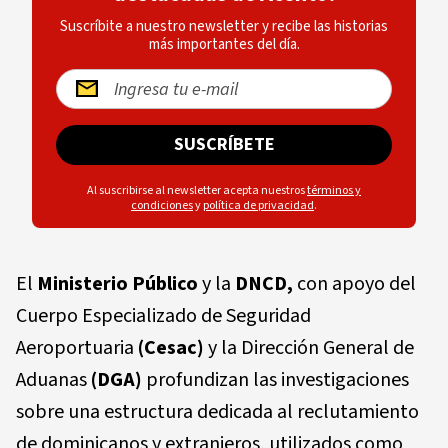
Suscríbite a nuestro newsletter y recibe las historias
más importantes del día.
SUSCRÍBETE
Al suscribirse al newsletter acepta nuestros
términos y
condiciones
y
política de privacidad
.
El
Ministerio Público
y la
DNCD,
con apoyo del
Cuerpo Especializado de Seguridad
Aeroportuaria
(Cesac)
y la Dirección General de
Aduanas
(DGA)
profundizan las investigaciones
sobre una estructura dedicada al reclutamiento
de dominicanos y extranjeros, utilizados como