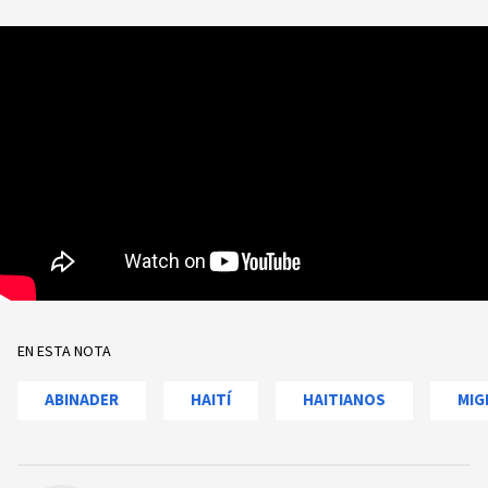
EN ESTA NOTA
ABINADER
HAITÍ
HAITIANOS
MIG