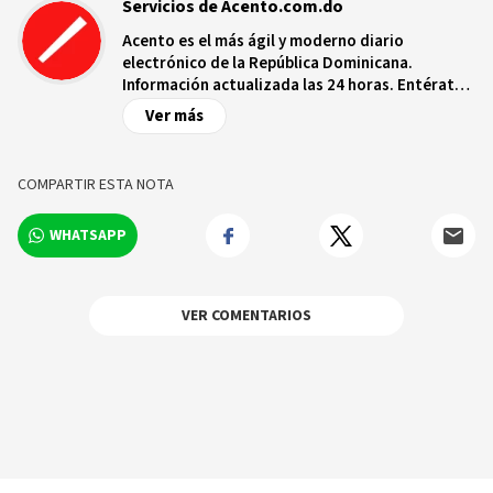
Servicios de Acento.com.do
Acento es el más ágil y moderno diario
electrónico de la República Dominicana.
Información actualizada las 24 horas. Entérate
de las noticias y sucesos más importantes a
Ver más
nivel nacional e internacional, videos y fotos
sobre los hechos y los protagonistas más
relevantes en tiempo real.
COMPARTIR ESTA NOTA
WHATSAPP
VER COMENTARIOS