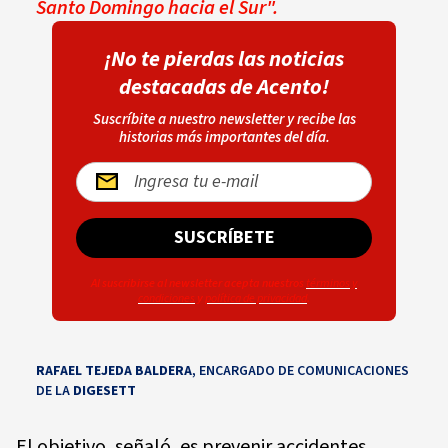
Santo Domingo hacia el Sur".
¡No te pierdas las noticias
destacadas de Acento!
Suscríbite a nuestro newsletter y recibe las
historias más importantes del día.
SUSCRÍBETE
Al suscribirse al newsletter acepta nuestros
términos y
condiciones
y
política de privacidad
.
RAFAEL TEJEDA BALDERA
, ENCARGADO DE COMUNICACIONES
DE LA
DIGESETT
El objetivo, señaló, es prevenir accidentes