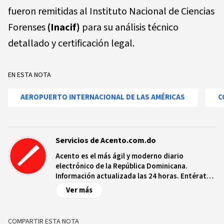
fueron remitidas al Instituto Nacional de Ciencias
Forenses
(Inacif)
para su análisis técnico
detallado y certificación legal.
EN ESTA NOTA
AEROPUERTO INTERNACIONAL DE LAS AMÉRICAS
C
Servicios de Acento.com.do
Acento es el más ágil y moderno diario
electrónico de la República Dominicana.
Información actualizada las 24 horas. Entérate
de las noticias y sucesos más importantes a
Ver más
nivel nacional e internacional, videos y fotos
sobre los hechos y los protagonistas más
relevantes en tiempo real.
COMPARTIR ESTA NOTA