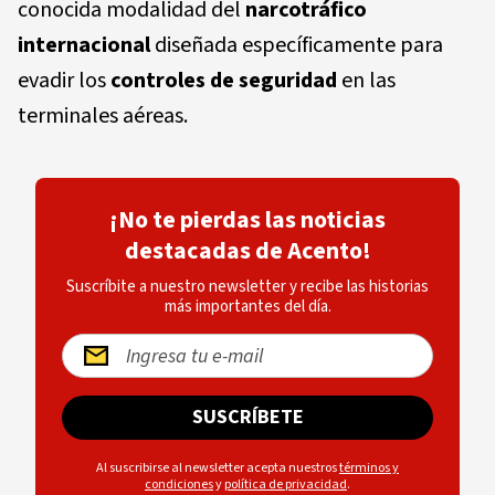
conocida modalidad del
narcotráfico
internacional
diseñada específicamente para
evadir los
controles de seguridad
en las
terminales aéreas.
¡No te pierdas las noticias
destacadas de Acento!
Suscríbite a nuestro newsletter y recibe las historias
más importantes del día.
SUSCRÍBETE
Al suscribirse al newsletter acepta nuestros
términos y
condiciones
y
política de privacidad
.