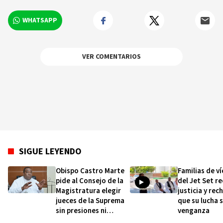
WHATSAPP
VER COMENTARIOS
SIGUE LEYENDO
Obispo Castro Marte
Familias de v
pide al Consejo de la
del Jet Set r
Magistratura elegir
justicia y rec
jueces de la Suprema
que su lucha 
sin presiones ni
venganza
intereses particulares