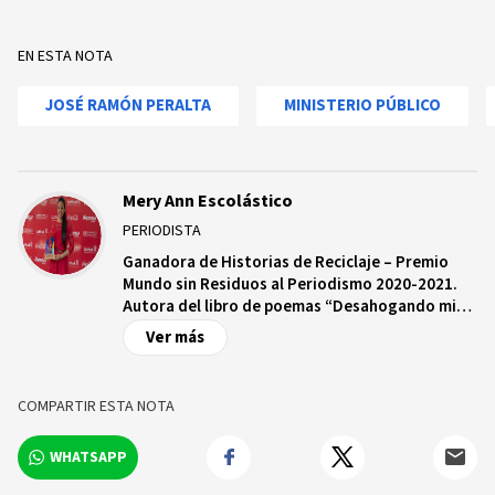
EN ESTA NOTA
JOSÉ RAMÓN PERALTA
MINISTERIO PÚBLICO
Mery Ann Escolástico
PERIODISTA
Ganadora de Historias de Reciclaje – Premio
Mundo sin Residuos al Periodismo 2020-2021.
Autora del libro de poemas “Desahogando mis
deseos”. Periodista, Fotoperiodista,
Ver más
Corresponsal de Eventos, Abogada y Docente
en UNAPEC.
COMPARTIR ESTA NOTA
WHATSAPP