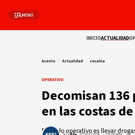
MENÚ
INICIO
ACTUALIDAD
OP
Acento
|
Actualidad
|
cocaína
OPERATIVO
Decomisan 136 
en las costas de
El modo operativo es llevar drogas
Por
Efe
07/02/2026 · 05:00 PM