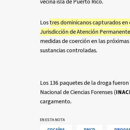
vecina isla de Puerto Rico.
Los
tres dominicanos capturados en 
Jurisdicción de Atención Permanente 
medidas de coerción en las próximas h
sustancias controladas.
Los 136 paquetes de la droga fueron 
Nacional de Ciencias Forenses (
INAC
cargamento.
EN ESTA NOTA
COCAÍNA
DNCD
DROGA