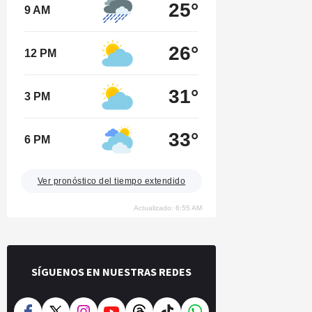
25°
9 AM
26°
12 PM
31°
3 PM
33°
6 PM
Ver pronóstico del tiempo extendido
Actualizado: 6:55 AM
SÍGUENOS EN NUESTRAS REDES