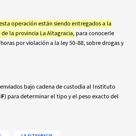
esta operación están siendo entregados a la
de la provincia La Altagracia,
para conocerle
oras por violación a la ley 50-88, sobre drogas y
enviados bajo cadena de custodia al Instituto
IF
) para determinar el tipo y el peso exacto del
S
LA ALTAGRACIA