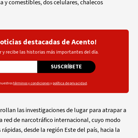
a y comestibles, dos celulares, chalecos
noticias destacadas de Acento!
 y recibe las historias más importantes del día.
SUSCRÍBETE
 nuestros
términos y condiciones
y
política de privacidad
.
rollan las investigaciones de lugar para atrapar a
a red de narcotráfico internacional, cuyo modo
rápidas, desde la región Este del país, hacia la