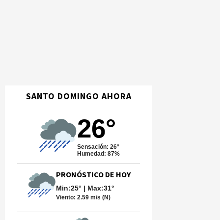
SANTO DOMINGO AHORA
26°
Sensación: 26°
Humedad: 87%
PRONÓSTICO DE HOY
Min:25° | Max:31°
Viento:
2.59 m/s (N)