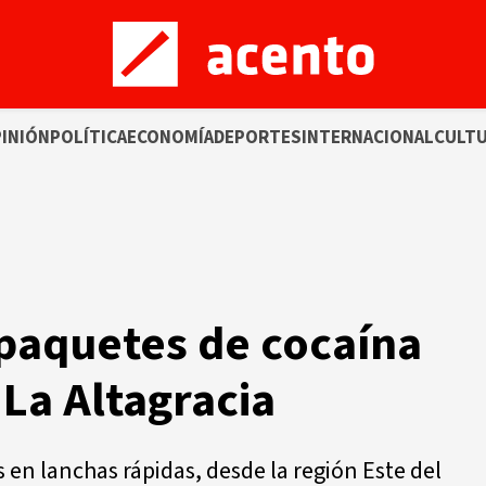
INIÓN
POLÍTICA
ECONOMÍA
DEPORTES
INTERNACIONAL
CULT
paquetes de cocaína
 La Altagracia
 en lanchas rápidas, desde la región Este del