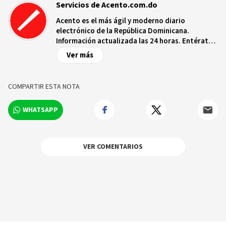
Servicios de Acento.com.do
Acento es el más ágil y moderno diario
electrónico de la República Dominicana.
Información actualizada las 24 horas. Entérate
de las noticias y sucesos más importantes a
Ver más
nivel nacional e internacional, videos y fotos
sobre los hechos y los protagonistas más
relevantes en tiempo real.
COMPARTIR ESTA NOTA
WHATSAPP
VER COMENTARIOS