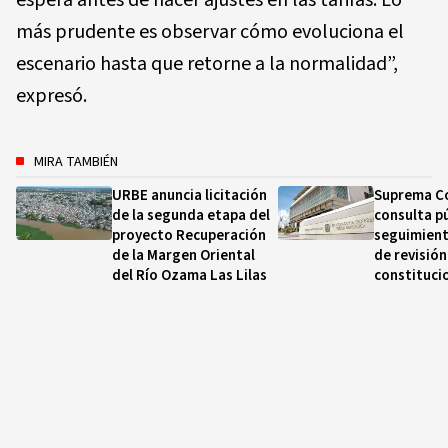
más prudente es observar cómo evoluciona el
escenario hasta que retorne a la normalidad”,
expresó.
MIRA TAMBIÉN
URBE anuncia licitación
Suprema Co
de la segunda etapa del
consulta pú
proyecto Recuperación
seguimient
de la Margen Oriental
de revisión
del Río Ozama Las Lilas
constituci