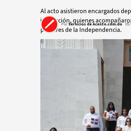
Al acto asistieron encargados de
institución, quienes acompañaron
Por
Servicios de Acento.com.do
05/
próceres de la Independencia.