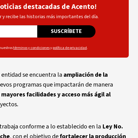
noticias destacadas de Acento!
 y recibe las historias más importantes del día.
SUSCRÍBETE
 nuestros
términos y condiciones
y
política de privacidad
.
a entidad se encuentra la
ampliación de la
uevos programas que impactarán de manera
o
mayores facilidades y acceso más ágil al
oyectos.
 trabaja conforme a lo establecido en la
Ley No.
eche
, con el objetivo de
fortalecer la producción