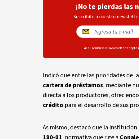
¡No te pierdas las 
Suscríbite a nuestro newsletter
Al suscribirse al newsletter acepta
Indicó que entre las prioridades de l
cartera de préstamos
, mediante n
directa a los productores, ofreciend
crédito
para el desarrollo de sus pr
Asimismo, destacó que la institución
180-01
, normativa que rige a
Conal