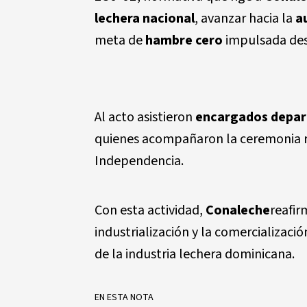
lechera nacional
, avanzar hacia la
a
meta de
hambre cero
impulsada desd
Al acto asistieron
encargados depart
quienes acompañaron la ceremonia re
Independencia.
Con esta actividad,
Conaleche
reafir
industrialización y la comercializaci
de la industria lechera dominicana.
EN ESTA NOTA