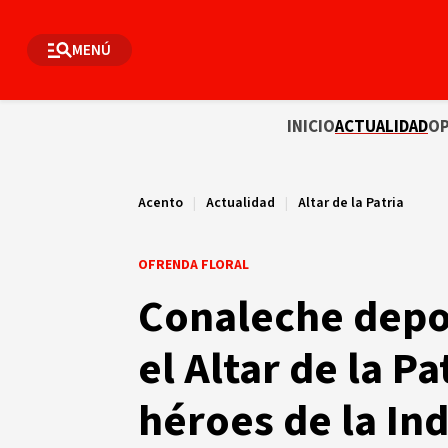
MENÚ
INICIO
ACTUALIDAD
OP
Acento
|
Actualidad
|
Altar de la Patria
OFRENDA FLORAL
Conaleche depos
el Altar de la Pa
héroes de la In