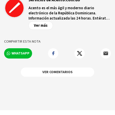
Acento es el más ágil y moderno diario
electrónico de la República Dominicana.
Información actualizada las 24 horas. Entérate
de las noticias y sucesos más importantes a
Ver más
nivel nacional e internacional, videos y fotos
sobre los hechos y los protagonistas más
relevantes en tiempo real.
COMPARTIR ESTA NOTA
WHATSAPP
VER COMENTARIOS