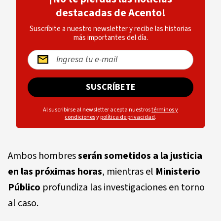
destacadas de Acento!
Suscríbite a nuestro newsletter y recibe las historias
más importantes del día.
SUSCRÍBETE
Al suscribirse al newsletter acepta nuestros
términos y
condiciones
y
política de privacidad
.
Ambos hombres
serán sometidos a la justicia
en las próximas horas
, mientras el
Ministerio
Público
profundiza las investigaciones en torno
al caso.