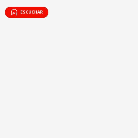
ESCUCHAR
ESCUCHAR