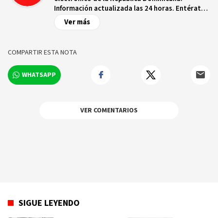
Información actualizada las 24 horas. Entérate
de las noticias y sucesos más importantes a
Ver más
nivel nacional e internacional, videos y fotos
sobre los hechos y los protagonistas más
relevantes en tiempo real.
COMPARTIR ESTA NOTA
WHATSAPP
VER COMENTARIOS
SIGUE LEYENDO