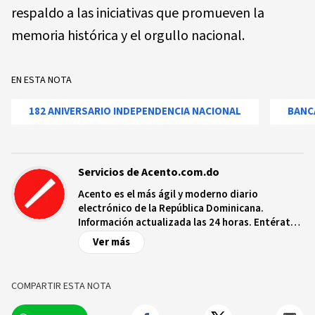
respaldo a las iniciativas que promueven la
memoria histórica y el orgullo nacional.
EN ESTA NOTA
182 ANIVERSARIO INDEPENDENCIA NACIONAL
BANC
Servicios de Acento.com.do
Acento es el más ágil y moderno diario
electrónico de la República Dominicana.
Información actualizada las 24 horas. Entérate
de las noticias y sucesos más importantes a
Ver más
nivel nacional e internacional, videos y fotos
sobre los hechos y los protagonistas más
relevantes en tiempo real.
COMPARTIR ESTA NOTA