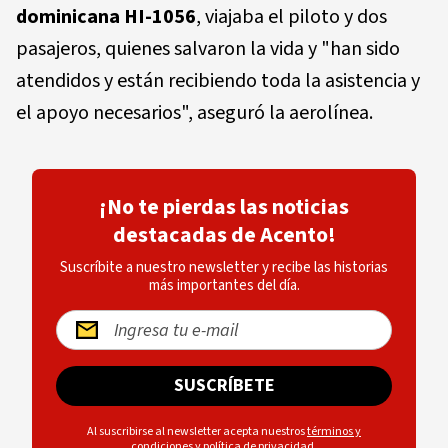
dominicana HI-1056
, viajaba el piloto y dos
pasajeros, quienes salvaron la vida y "han sido
atendidos y están recibiendo toda la asistencia y
el apoyo necesarios", aseguró la aerolínea.
¡No te pierdas las noticias
destacadas de Acento!
Suscríbite a nuestro newsletter y recibe las historias
más importantes del día.
SUSCRÍBETE
Al suscribirse al newsletter acepta nuestros
términos y
condiciones
y
política de privacidad
.