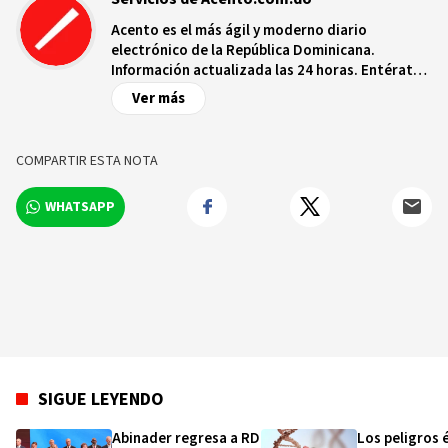
Acento es el más ágil y moderno diario
electrónico de la República Dominicana.
Información actualizada las 24 horas. Entérate
de las noticias y sucesos más importantes a
Ver más
nivel nacional e internacional, videos y fotos
sobre los hechos y los protagonistas más
relevantes en tiempo real.
COMPARTIR ESTA NOTA
WHATSAPP
SIGUE LEYENDO
Abinader regresa a RD
Los peligros 