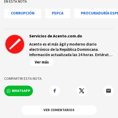
EN ESTA NOTA
CORRUPCIÓN
PEPCA
PROCURADURÍA ESPE
Servicios de Acento.com.do
Acento es el más ágil y moderno diario
electrónico de la República Dominicana.
Información actualizada las 24 horas. Entérate
de las noticias y sucesos más importantes a
Ver más
nivel nacional e internacional, videos y fotos
sobre los hechos y los protagonistas más
relevantes en tiempo real.
COMPARTIR ESTA NOTA
WHATSAPP
VER COMENTARIOS