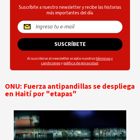
Suscríbite a nuestro newsletter y recibe las historias
más importantes del día.
SUSCRÍBETE
Al suscribirse al newsletter acepta nuestros
términos y
condiciones
y
política de privacidad
.
ONU: Fuerza antipandillas se despliega
en Haití por "etapas"