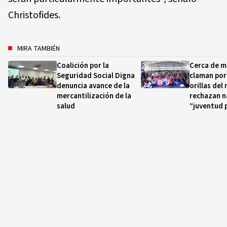
Christofides.
MIRA TAMBIÉN
Coalición por la
Cerca de m
Seguridad Social Digna
claman por 
denuncia avance de la
orillas del
mercantilización de la
rechazan n
salud
“juventud 