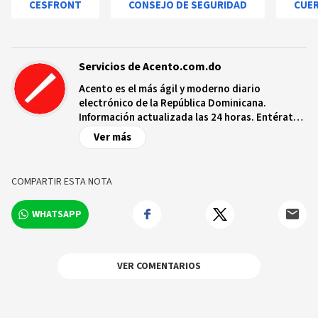
CESFRONT
CONSEJO DE SEGURIDAD
CUER
Servicios de Acento.com.do
Acento es el más ágil y moderno diario
electrónico de la República Dominicana.
Información actualizada las 24 horas. Entérate
de las noticias y sucesos más importantes a
Ver más
nivel nacional e internacional, videos y fotos
sobre los hechos y los protagonistas más
relevantes en tiempo real.
COMPARTIR ESTA NOTA
WHATSAPP
VER COMENTARIOS