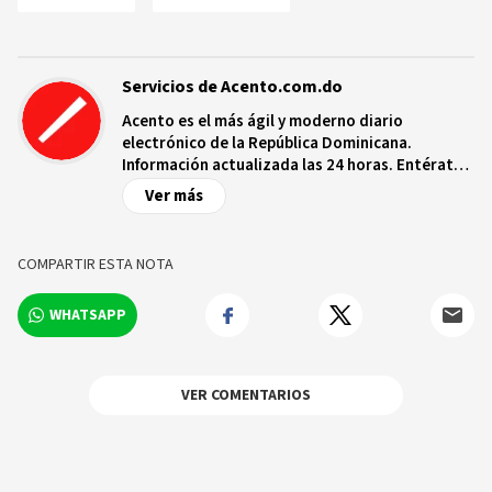
Servicios de Acento.com.do
Acento es el más ágil y moderno diario
electrónico de la República Dominicana.
Información actualizada las 24 horas. Entérate
de las noticias y sucesos más importantes a
Ver más
nivel nacional e internacional, videos y fotos
sobre los hechos y los protagonistas más
relevantes en tiempo real.
COMPARTIR ESTA NOTA
WHATSAPP
VER COMENTARIOS