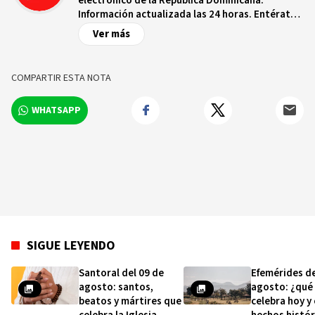
electrónico de la República Dominicana.
Información actualizada las 24 horas. Entérate
de las noticias y sucesos más importantes a
Ver más
nivel nacional e internacional, videos y fotos
sobre los hechos y los protagonistas más
relevantes en tiempo real.
COMPARTIR ESTA NOTA
WHATSAPP
SIGUE LEYENDO
Santoral del 09 de
Efemérides de
agosto: santos,
agosto: ¿qué
beatos y mártires que
celebra hoy y