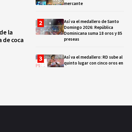
mercante
Así va el medallero de Santo
Domingo 2026: República
de la
Dominicana suma 18 oros y 85
a de coca
preseas
Así va el medallero: RD sube al
quinto lugar con cinco oros en
la jornada y otro recuperado
por apelación
Cámara de Cuentas detecta
expedientes incompletos de
operaciones por RD$16,600
millones en MINERD, entre
2019 y 2020
¿Sabes quién es Liranyi