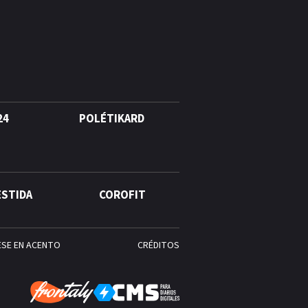
Alonso? La velocista
dominicana que rompió un
récord de casi 30 años
¿Quién era Román Ramos? El
empresario que transformó el
comercio moderno en
República Dominicana
24
POLÉTIKARD
¿Qué se celebra hoy en el
mundo? Efemérides del 6 de
agosto, hechos y
ESTIDA
COROFIT
conmemoraciones de esta
fecha
ESE EN ACENTO
CRÉDITOS