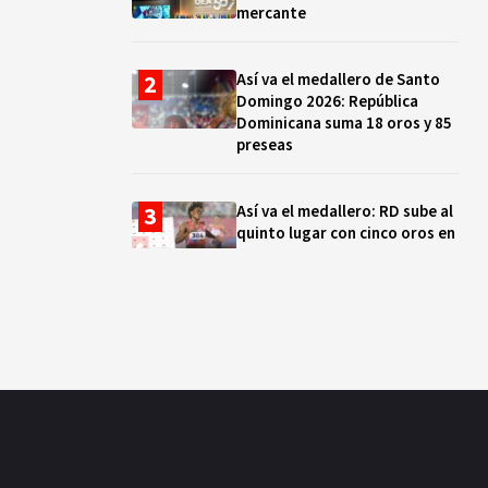
mercante
Así va el medallero de Santo
Domingo 2026: República
Dominicana suma 18 oros y 85
preseas
Así va el medallero: RD sube al
quinto lugar con cinco oros en
la jornada y otro recuperado
por apelación
Cámara de Cuentas detecta
expedientes incompletos de
operaciones por RD$16,600
millones en MINERD, entre
2019 y 2020
¿Sabes quién es Liranyi