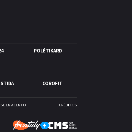
Alonso? La velocista
dominicana que rompió un
récord de casi 30 años
¿Quién era Román Ramos? El
empresario que transformó el
comercio moderno en
República Dominicana
24
POLÉTIKARD
¿Qué se celebra hoy en el
mundo? Efemérides del 6 de
agosto, hechos y
ESTIDA
COROFIT
conmemoraciones de esta
fecha
ESE EN ACENTO
CRÉDITOS