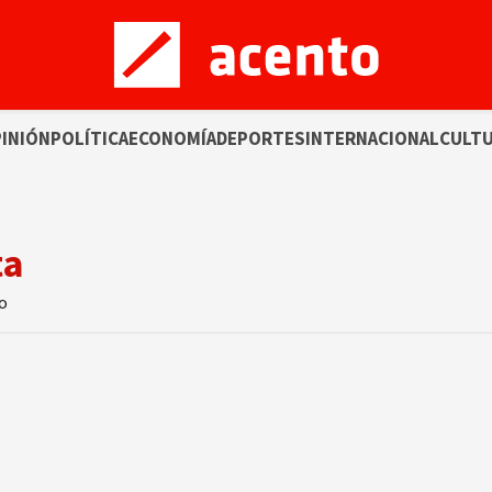
INIÓN
POLÍTICA
ECONOMÍA
DEPORTES
INTERNACIONAL
CULT
ta
to