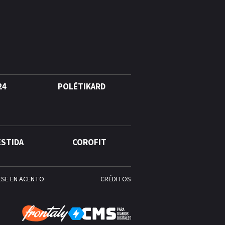
agosto, hechos y
conmemoraciones de esta
fecha
24
POLÉTIKARD
ESTIDA
COROFIT
ESE EN ACENTO
CRÉDITOS