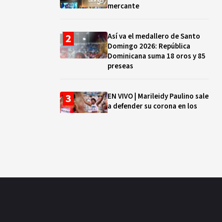
mercante
Así va el medallero de Santo
Domingo 2026: República
Dominicana suma 18 oros y 85
preseas
EN VIVO | Marileidy Paulino sale
a defender su corona en los
400 metros
Bono a Mil 2026-2027: cómo
consultar si están tus hijos e
hijas en la lista y cuándo
puedes cobrar
¿Qué se celebra hoy en el
mundo? Efemérides del 5 de