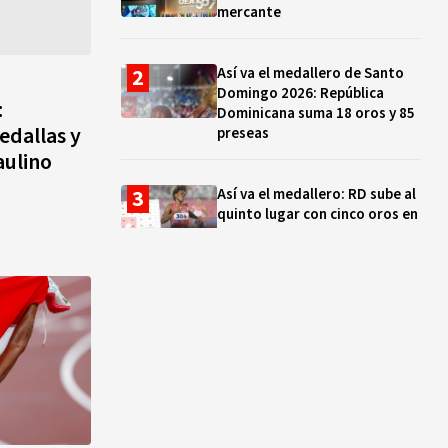
mercante
Así va el medallero de Santo
Domingo 2026: República
:
Dominicana suma 18 oros y 85
edallas y
preseas
aulino
Así va el medallero: RD sube al
quinto lugar con cinco oros en
la jornada y otro recuperado
por apelación
Cámara de Cuentas detecta
expedientes incompletos de
operaciones por RD$16,600
millones en MINERD, entre
2019 y 2020
¿Sabes quién es Liranyi