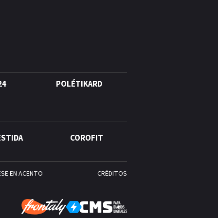
agosto, hechos y
conmemoraciones de esta
fecha
24
POLÉTIKARD
ESTIDA
COROFIT
ESE EN ACENTO
CRÉDITOS