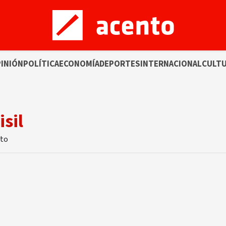
INIÓN
POLÍTICA
ECONOMÍA
DEPORTES
INTERNACIONAL
CULT
sil
nto