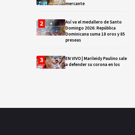
mercante
Así va el medallero de Santo
Domingo 2026: República
Dominicana suma 18 oros y 85
preseas
EN VIVO | Marileidy Paulino sale
a defender su corona en los
400 metros
Bono a Mil 2026-2027: cómo
consultar si están tus hijos e
hijas en la lista y cuándo
puedes cobrar
¿Qué se celebra hoy en el
mundo? Efemérides del 5 de