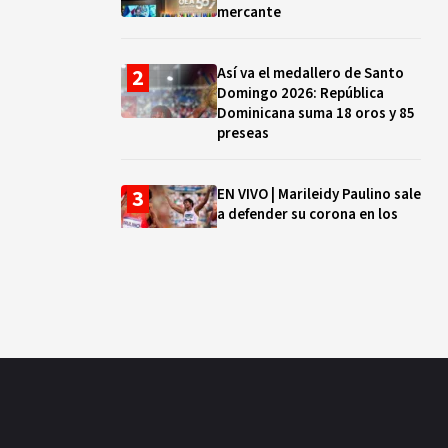
mercante
Así va el medallero de Santo
Domingo 2026: República
Dominicana suma 18 oros y 85
preseas
EN VIVO | Marileidy Paulino sale
a defender su corona en los
400 metros
Bono a Mil 2026-2027: cómo
consultar si están tus hijos e
hijas en la lista y cuándo
puedes cobrar
¿Qué se celebra hoy en el
mundo? Efemérides del 5 de