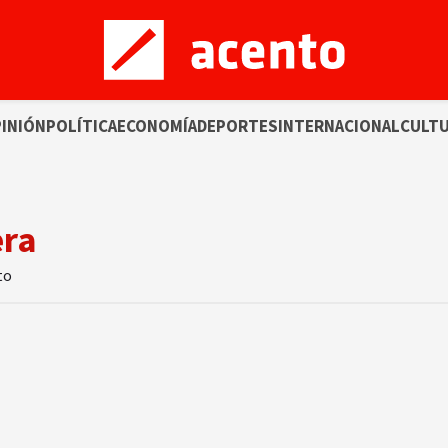
INIÓN
POLÍTICA
ECONOMÍA
DEPORTES
INTERNACIONAL
CULT
era
to