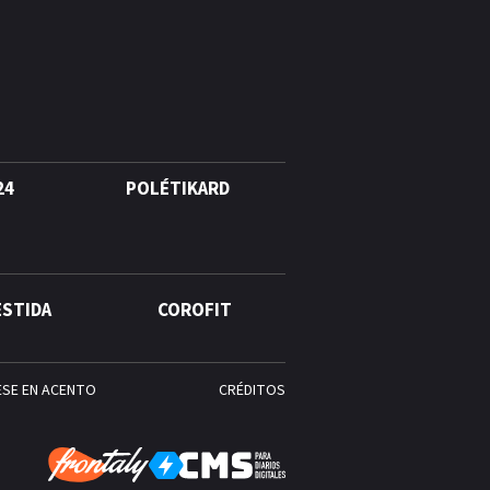
agosto, hechos y
conmemoraciones de esta
fecha
24
POLÉTIKARD
ESTIDA
COROFIT
ESE EN ACENTO
CRÉDITOS