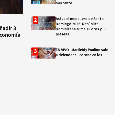
mercante
Así va el medallero de Santo
Domingo 2026: República
ñadir 3
Dominicana suma 18 oros y 85
 economía
preseas
EN VIVO | Marileidy Paulino sale
a defender su corona en los
400 metros
Bono a Mil 2026-2027: cómo
consultar si están tus hijos e
hijas en la lista y cuándo
puedes cobrar
¿Qué se celebra hoy en el
mundo? Efemérides del 5 de