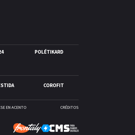
quinto lugar con cinco oros en
la jornada y otro recuperado
por apelación
¿Quién era Román Ramos? El
empresario que transformó el
comercio moderno en
República Dominicana
24
POLÉTIKARD
ESTIDA
COROFIT
ESE EN ACENTO
CRÉDITOS