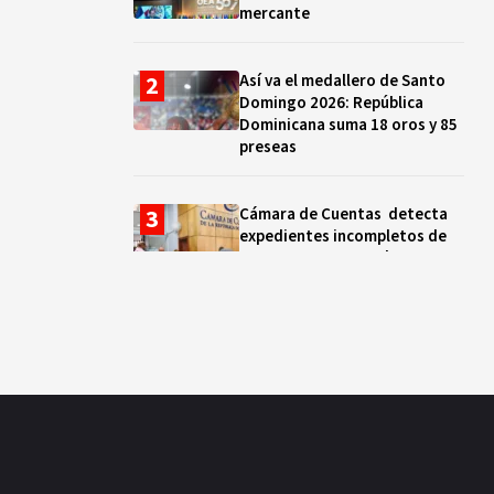
mercante
Así va el medallero de Santo
Domingo 2026: República
Dominicana suma 18 oros y 85
preseas
Cámara de Cuentas detecta
expedientes incompletos de
operaciones por RD$16,600
millones en MINERD, entre
2019 y 2020
¿Sabes quién es Liranyi
Alonso? La velocista
dominicana que rompió un
récord de casi 30 años
Así va el medallero: RD sube al