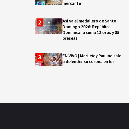
mercante
Así va el medallero de Santo
Domingo 2026: República
Dominicana suma 18 oros y 85
preseas
EN VIVO | Marileidy Paulino sale
a defender su corona en los
400 metros
Bono a Mil 2026-2027: cómo
consultar si están tus hijos e
hijas en la lista y cuándo
puedes cobrar
¿Qué se celebra hoy en el
mundo? Efemérides del 5 de