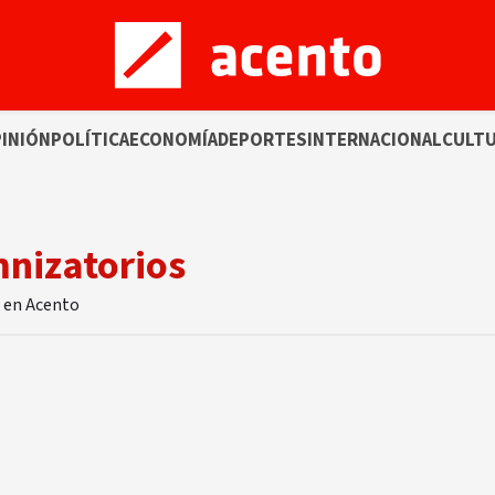
INIÓN
POLÍTICA
ECONOMÍA
DEPORTES
INTERNACIONAL
CULT
mnizatorios
s en Acento