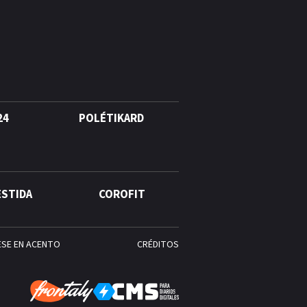
agosto, hechos y
conmemoraciones de esta
fecha
24
POLÉTIKARD
ESTIDA
COROFIT
ESE EN ACENTO
CRÉDITOS