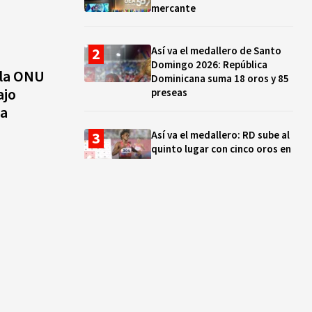
mercante
Así va el medallero de Santo
Domingo 2026: República
 la ONU
Dominicana suma 18 oros y 85
ajo
preseas
na
Así va el medallero: RD sube al
quinto lugar con cinco oros en
la jornada y otro recuperado
por apelación
Cámara de Cuentas detecta
expedientes incompletos de
operaciones por RD$16,600
millones en MINERD, entre
2019 y 2020
¿Sabes quién es Liranyi