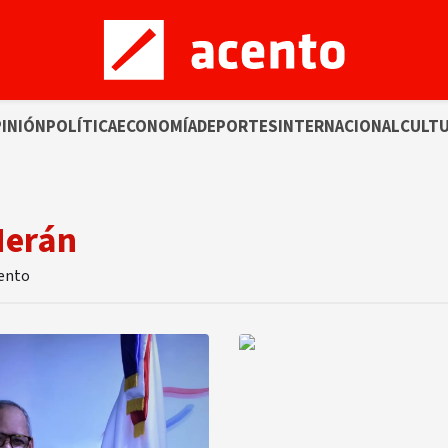
INIÓN
POLÍTICA
ECONOMÍA
DEPORTES
INTERNACIONAL
CULT
Merán
cento