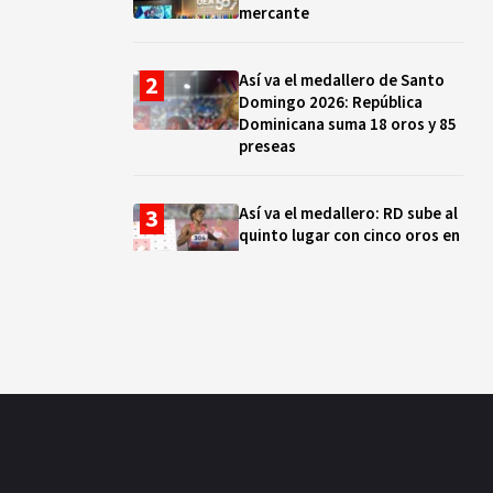
mercante
Así va el medallero de Santo
Domingo 2026: República
Dominicana suma 18 oros y 85
preseas
Así va el medallero: RD sube al
quinto lugar con cinco oros en
la jornada y otro recuperado
por apelación
Cámara de Cuentas detecta
expedientes incompletos de
operaciones por RD$16,600
millones en MINERD, entre
2019 y 2020
¿Sabes quién es Liranyi