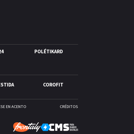
Alonso? La velocista
dominicana que rompió un
récord de casi 30 años
¿Quién era Román Ramos? El
empresario que transformó el
comercio moderno en
República Dominicana
24
POLÉTIKARD
¿Qué se celebra hoy en el
mundo? Efemérides del 6 de
agosto, hechos y
ESTIDA
COROFIT
conmemoraciones de esta
fecha
ESE EN ACENTO
CRÉDITOS