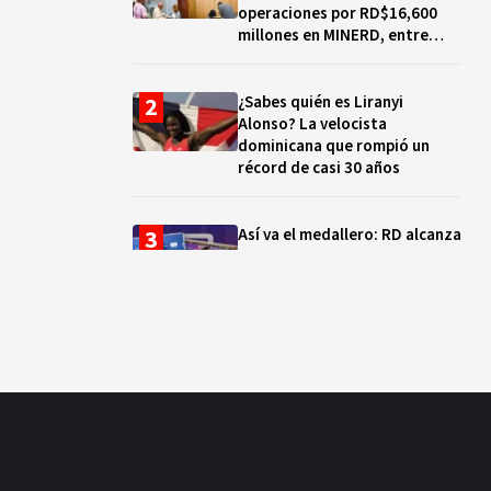
operaciones por RD$16,600
millones en MINERD, entre
2019 y 2020
¿Sabes quién es Liranyi
Alonso? La velocista
dominicana que rompió un
récord de casi 30 años
Así va el medallero: RD alcanza
30 oros, supera a Puerto Rico
y se afianza en el quinto lugar
Muere Jorge Frías, diputado
del PRM por Santo Domingo
Este
¿Qué se celebra hoy en el
mundo? Efemérides del 7 de