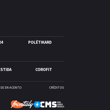
agosto, hechos y
conmemoraciones de esta
fecha
24
POLÉTIKARD
ESTIDA
COROFIT
ESE EN ACENTO
CRÉDITOS