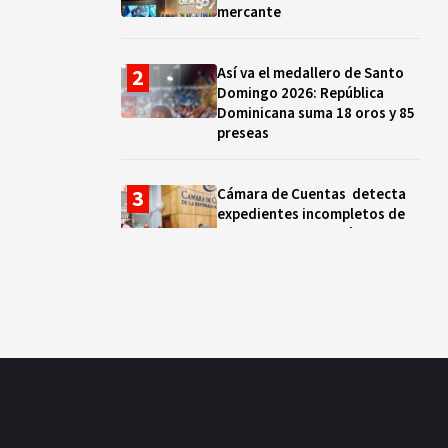
mercante
Así va el medallero de Santo
Domingo 2026: República
Dominicana suma 18 oros y 85
preseas
Cámara de Cuentas detecta
expedientes incompletos de
operaciones por RD$16,600
millones en MINERD, entre
2019 y 2020
¿Sabes quién es Liranyi
Alonso? La velocista
dominicana que rompió un
récord de casi 30 años
Así va el medallero: RD sube al