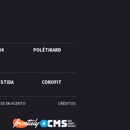
quinto lugar con cinco oros en
la jornada y otro recuperado
por apelación
¿Quién era Román Ramos? El
empresario que transformó el
comercio moderno en
República Dominicana
24
POLÉTIKARD
ESTIDA
COROFIT
ESE EN ACENTO
CRÉDITOS