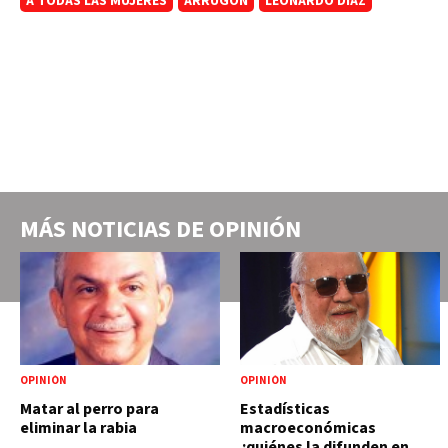
A TODAS LAS MUJERES
ARRUGÓN
LEONARDO DIAZ
MÁS NOTICIAS DE
OPINIÓN
OPINIÓN
OPINIÓN
Matar al perro para
Estadísticas
eliminar la rabia
macroeconómicas
¿quiénes la difunden en