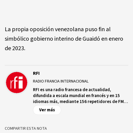
La propia oposición venezolana puso fin al
simbólico gobierno interino de Guaidó en enero
de 2023.
RFI
RADIO FRANCIA INTERNACIONAL
RFI es una radio francesa de actualidad,
difundida a escala mundial en francés y en 15
idiomas más, mediante 156 repetidores de FM
en ondas medias y cortas en una treintena de
Ver más
satélites a destino de los cinco continentes, en
Internet y en aplicaciones conectadas, que
cuenta con más de 2.000 radios asociadas que
COMPARTIR ESTA NOTA
emiten sus programas.