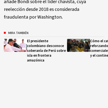
añade Bondi sobre el líder chavista, cuya
reelección desde 2018 es considerada
fraudulenta por Washington.
MIRA TAMBIÉN
El presidente
Cómo el ca
colombiano desconoce
reforzando
soberanía de Perú sobre
comerciale
isla en frontera
y el contin
amazónica