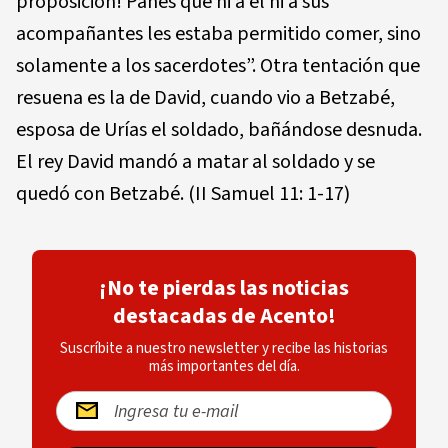
proposición! Panes que ni a él ni a sus
acompañantes les estaba permitido comer, sino
solamente a los sacerdotes”. Otra tentación que
resuena es la de David, cuando vio a Betzabé,
esposa de Urías el soldado, bañándose desnuda.
El rey David mandó a matar al soldado y se
quedó con Betzabé. (II Samuel 11: 1-17)
¡No te pierdas las noticias
destacadas de Acento!
Suscríbite a nuestro newsletter y recibe las historias
más importantes del día.