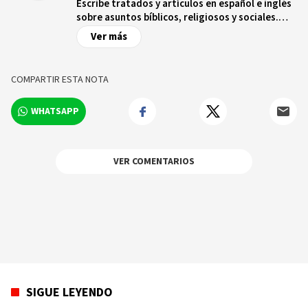
Escribe tratados y artículos en español e inglés
sobre asuntos bíblicos, religiosos y sociales.
Tiene maestría y doctorado en Teología
Ver más
Cristiana. Enseña en el Centro de Estudios
Teológicos de la Iglesia Episcopal Dominicana.
Vive en Santo Domingo.
COMPARTIR ESTA NOTA
WHATSAPP
VER COMENTARIOS
SIGUE LEYENDO