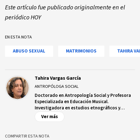
Este artículo fue publicado originalmente en el
periódico HOY
EN ESTA NOTA
ABUSO SEXUAL
MATRIMONIOS
TAHIRA VA
Tahira Vargas García
ANTROPÓLOGA SOCIAL
Doctorado en Antropología Social y Profesora
Especializada en Educación Musical.
Investigadora en estudios etnográficos y
cualitativos en temas como: pobreza-
Ver más
marginación social, movimientos sociales,
género, violencia, migración, juventud y
parentesco. Ha realizado un total de 66
COMPARTIR ESTA NOTA
estudios y evaluaciones en diversos temas en