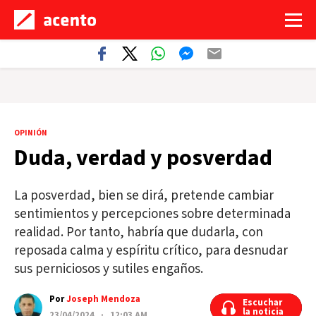
OPINIÓN
Duda, verdad y posverdad
La posverdad, bien se dirá, pretende cambiar
sentimientos y percepciones sobre determinada
realidad. Por tanto, habría que dudarla, con
reposada calma y espíritu crítico, para desnudar
sus perniciosos y sutiles engaños.
Por
Joseph Mendoza
Escuchar
Escuchar
la noticia
la noticia
23/04/2024 · 12:03 AM