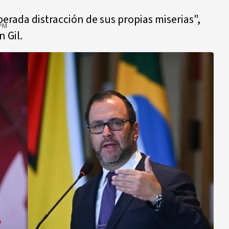
erada distracción de sus propias miserias",
 PM
n Gil.