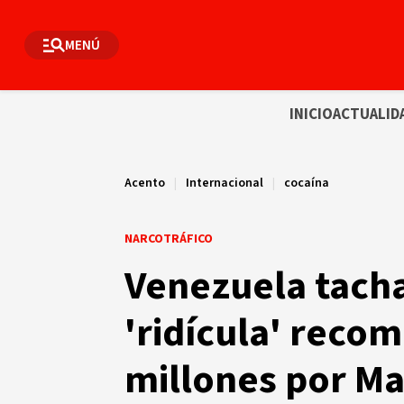
MENÚ
INICIO
ACTUALID
Acento
|
Internacional
|
cocaína
NARCOTRÁFICO
Venezuela tacha
'ridícula' reco
millones por M