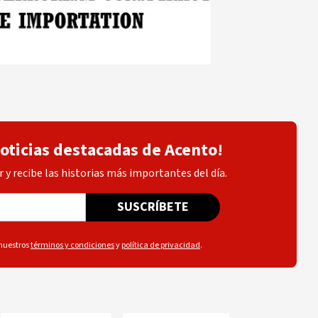
noticias destacadas de Acento!
 y recibe las historias más importantes del día.
SUSCRÍBETE
 nuestros
términos y condiciones
y
política de privacidad
.