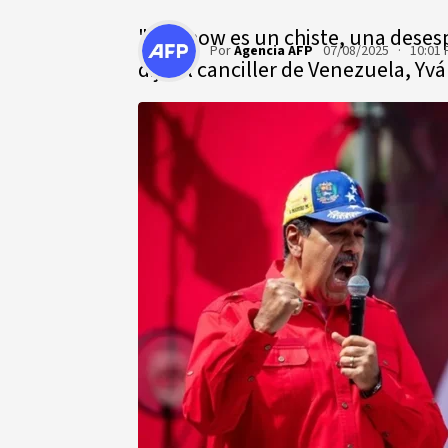
"Su show es un chiste, una desesp
Por
Agencia AFP
07/08/2025 · 10:01
dijo el canciller de Venezuela, Yvá