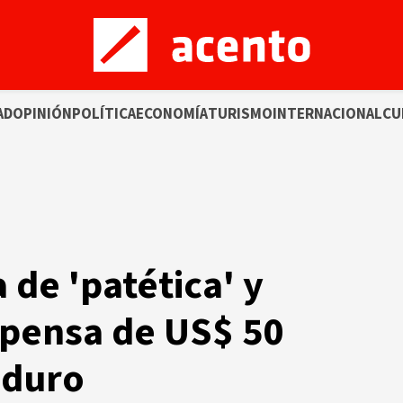
AD
OPINIÓN
POLÍTICA
ECONOMÍA
TURISMO
INTERNACIONAL
CU
 de 'patética' y
mpensa de US$ 50
aduro